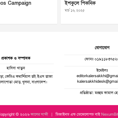
os Campaign
ইশকুলে পিকনিক
মার্চ ১৬, ২০২৫
যোগাযোগ
প্রকাশক ও সম্পাদক
ফোনঃ
০১৯১১৮৩৭৫২
হাবিবা খাতুন
ইমেইলঃ
editorkalersakkhi@gma
া, কেডিএ কমার্শিয়াল প্লট, ইএস প্লাজা
kalersakkhidesk@gmai
 ময়লাপোতা মোড়, খুলনা, বাংলাদেশ।
প্রতিষ্ঠাতা: মরহুম কামাল 
opyright © ২০২৬
কালের সাক্ষী
ডিজাইনড এন্ড ডেভেলোপড বাই
NexumBi