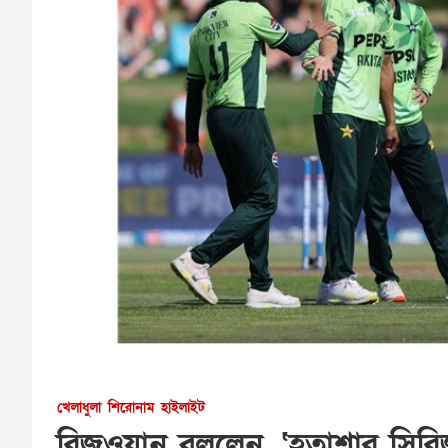
খেলাধুলা
শিরোনাম
হাইলাইট
রিজওয়ান বললেন, ‘হতাশার সিরি