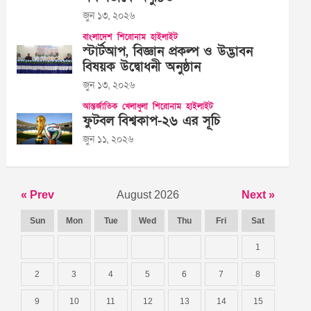
জুন ১৩, ২০২৬
বাংলাদেশ
শিরোনাম
হাইলাইট
স্টার্টআপ, বিজ্ঞান প্রকল্প ও উদ্ভাবন
বিষয়ক উদ্বোধনী অনুষ্ঠান
জুন ১৩, ২০২৬
আন্তর্জাতিক
খেলাধুলা
শিরোনাম
হাইলাইট
ফুটবল বিশ্বকাপ-২৬ এর সূচি
জুন ১১, ২০২৬
« Prev
August 2026
Next »
Sun
Mon
Tue
Wed
Thu
Fri
Sat
1
2
3
4
5
6
7
8
9
10
11
12
13
14
15