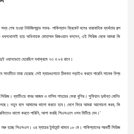
পর সদ্য শেষ হওয়া নিউজিল্যান্ড সফর- পাকিস্তান ক্রিকেট দলের ধারাবাহিক ব্যর্থতার গল্প
জেও ধবলধোলাই হয়ে অধিনায়ক মোহাম্মদ রিজওয়ান বললেন, এই সিরিজ থেকে আমরা কি
থম দুই ওয়ানডেতে হেরেছিল যথাক্রমে ৭৩ ও ৮৪ রানে।
ে সাতটিতে তারা হেরেছে সেই ম্যাচগুলোতে ঠিকমত লড়াইও করতে পারেনি সাবেক বিশ্ব
িরিজ। ব্যাটিংয়ে বাবর আজম ও নাসিম শাহয়ের ফেরা খুশির। সুফিয়ান ‍দুর্দান্ত বোলিং
েট খেলেছে। নতুন বলে আমাদের ভালো করতে হবে। দেশে ফিরে আমরা আলোচনা করব, কি
স ট্রফিতেও ভালো করতে পারিনি, আশা করছি পিএসএলে ওসব মিটিয়ে দেব।’
ুরু হচ্ছে পিএসএল। ৩৪ ম্যাচের টুর্নামেন্ট থামবে ১৮ মে। পাকিস্তানের পরবর্তী সিরিজ