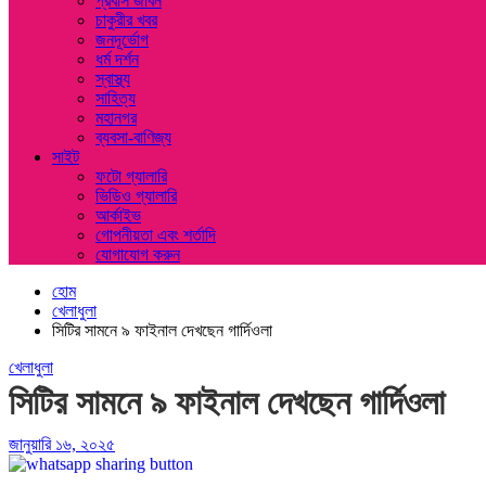
প্রবাস জীবন
চাকুরীর খবর
জনদূর্ভোগ
ধর্ম দর্শন
স্বাস্থ্য
সাহিত্য
মহানগর
ব্যবসা-বাণিজ্য
সাইট
ফটো গ্যালারি
ভিডিও গ্যালারি
আর্কাইভ
গোপনীয়তা এবং শর্তাদি
যোগাযোগ করুন
হোম
খেলাধুলা
সিটির সামনে ৯ ফাইনাল দেখছেন গার্দিওলা
খেলাধুলা
সিটির সামনে ৯ ফাইনাল দেখছেন গার্দিওলা
জানুয়ারি ১৬, ২০২৫