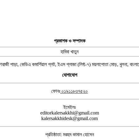
প্রকাশক ও সম্পাদক
হাবিবা খাতুন
ারাজী পাড়া, কেডিএ কমার্শিয়াল প্লট, ইএস প্লাজা (লিফ্ট-৭) ময়লাপোতা মোড়, খুলনা, বাংল
যোগাযোগ
ফোনঃ
০১৯১১৮৩৭৫২০
ইমেইলঃ
editorkalersakkhi@gmail.com
kalersakkhidesk@gmail.com
প্রতিষ্ঠাতা: মরহুম কামাল হোসেন