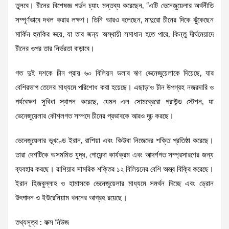
তুলবে। চীনের বিশেষজ্ঞ গর্ডন চ্যাং মন্তব্য করেছেন, “এটি ভেনেজুয়েলার অর্থনীতি
সম্পূর্ণভাবে দখল করার লক্ষণ। তিনি আরও বলেছেন, মাদুরো চীনের দিকে ঝুঁকেছেন
মার্কিন হুমকির ভয়ে, যা তার জন্য অস্থায়ী সমাধান হতে পারে, কিন্তু দীর্ঘমেয়াদে
চীনের ওপর তার নির্ভরতা বাড়াবে।
গত দুই দশকে চীন প্রায় ৬০ বিলিয়ন ডলার ঋণ ভেনেজুয়েলাকে দিয়েছে, যার
বেশিরভাগ তেলের মাধ্যমে পরিশোধ করা হয়েছে। এছাড়াও চীন উপগ্রহ নজরদারি ও
পর্যবেক্ষণ সুবিধা স্থাপন করেছে, যেমন এল সোমব্রেরো গ্রাউন্ড স্টেশন, যা
ভেনেজুয়েলার কৌশলগত সম্পদে চীনের প্রভাবকে আরও দৃঢ় করছে।
ভেনেজুয়েলার ভূখণ্ডে ইরান, রাশিয়া এবং কিউবা নিজেদের শক্তি প্রতিষ্ঠা করেছে।
তারা দেশটিকে অসমমিত যুদ্ধ, গোয়েন্দা কার্যক্রম এবং আদর্শগত সম্প্রসারণের জন্য
ব্যবহার করছে। রাশিয়ার সামরিক শক্তির ১২ বিলিয়নের বেশি অস্ত্র বিক্রি করেছে।
ইরান হিজবুল্লাহ ও হামাসকে ভেনেজুয়েলার মাধ্যমে সমর্থন দিচ্ছে এবং ড্রোন
উৎপাদন ও ইউরেনিয়াম খননের আগ্রহ রয়েছে।
তথ্যসূত্র : ফক্স নিউজ