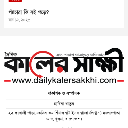
প্যাঁচারা কি বই পড়ে?
মার্চ ১৬, ২০২৫
প্রকাশক ও সম্পাদক
হাবিবা খাতুন
২২ ফারাজী পাড়া, কেডিএ কমার্শিয়াল প্লট, ইএস প্লাজা (লিফ্ট-৭) ময়লাপোতা
মোড়, খুলনা, বাংলাদেশ।