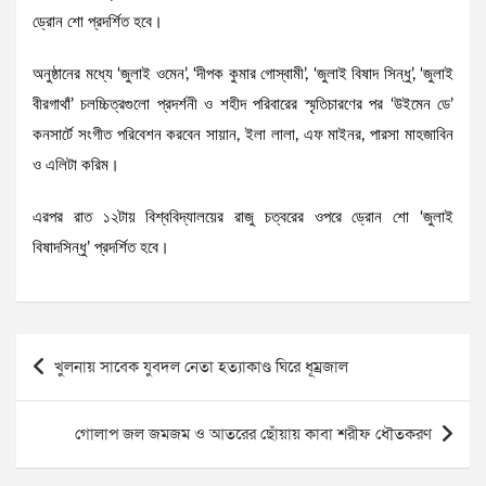
ড্রোন শো প্রদর্শিত হবে।
অনুষ্ঠানের মধ্যে ‘জুলাই ওমেন’, ‘দীপক কুমার গোস্বামী’, ‘জুলাই বিষাদ সিন্ধু’, ‘জুলাই
বীরগাথাঁ’ চলচ্চিত্রগুলো প্রদর্শনী ও শহীদ পরিবারের স্মৃতিচারণের পর ‘উইমেন ডে’
কনসার্টে সংগীত পরিবেশন করবেন সায়ান, ইলা লালা, এফ মাইনর, পারসা মাহজাবিন
ও এলিটা করিম।
এরপর রাত ১২টায় বিশ্ববিদ্যালয়ের রাজু চত্বরের ওপরে ড্রোন শো ‘জুলাই
বিষাদসিন্ধু’ প্রদর্শিত হবে।
Post
খুলনায় সাবেক যুবদল নেতা হত্যাকাণ্ড ঘিরে ধূম্রজাল
navigation
গোলাপ জল জমজম ও আতরের ছোঁয়ায় কাবা শরীফ ধৌতকরণ