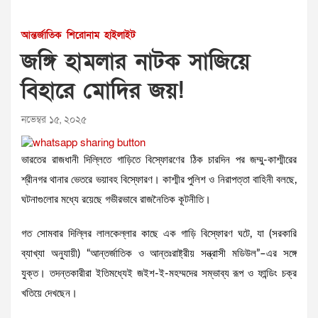
আন্তর্জাতিক
শিরোনাম
হাইলাইট
জঙ্গি হামলার নাটক সাজিয়ে
বিহারে মোদির জয়!
নভেম্বর ১৫, ২০২৫
ভারতের রাজধানী দিল্লিতে গাড়িতে বিস্ফোরণের ঠিক চারদিন পর জম্মু-কাশ্মীরের
শ্রীনগর থানার ভেতরে ভয়াবহ বিস্ফোরণ। কাশ্মীর পুলিশ ও নিরাপত্তা বাহিনী বলছে,
ঘটনাগুলোর মধ্যে রয়েছে গভীরভাবে রাজনৈতিক কূটনীতি।
গত সোমবার দিল্লির লালকেল্লার কাছে এক গাড়ি বিস্ফোরণ ঘটে, যা (সরকারি
ব্যাখ্যা অনুযায়ী) “আন্তর্জাতিক ও আন্তঃরাষ্ট্রীয় সন্ত্রাসী মডিউল”–এর সঙ্গে
যুক্ত। তদন্তকারীরা ইতিমধ্যেই জইশ-ই-মহম্মদের সম্ভাব্য রূপ ও ফান্ডিং চক্র
খতিয়ে দেখছেন।